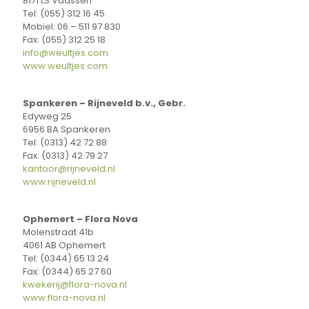
8171 LS Vaassen
Tel: (055) 312 16 45
Mobiel: 06 – 511 97 830
Fax: (055) 312 25 18
info@weultjes.com
www.weultjes.com
Spankeren – Rijneveld b.v., Gebr.
Edyweg 25
6956 BA Spankeren
Tel: (0313) 42 72 88
Fax: (0313) 42 79 27
kantoor@rijneveld.nl
www.rijneveld.nl
Ophemert – Flora Nova
Molenstraat 41b
4061 AB Ophemert
Tel: (0344) 65 13 24
Fax: (0344) 65 27 60
kwekerij@flora-nova.nl
www.flora-nova.nl