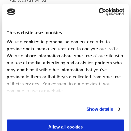
Fax: (033) 28 64 152
info@hoveniersbedrijfsinke.nl
www.hoveniersbedrijfsinke.nl
Wehl – Hoveniersbedrijf Eco Groen
This website uses cookies
Didamseweg 32D
7031 AM Wehl
We use cookies to personalise content and ads, to
Tel: 0314-683032
provide social media features and to analyse our traffic.
info@eco-groen.nl
www.eco-groen.nl
We also share information about your use of our site with
our social media, advertising and analytics partners who
may combine it with other information that you’ve
Lienden – Hoveniersbedrijf Van Dijk
Jacob van der Leeweg 2
provided to them or that they’ve collected from your use
4033 BD Lienden
of their services. You consent to our cookies if you
Tel: (0344) 64 25 92
continue to use our website.
Mobiel: 06 – 250 92 763
info@hoveniersbedrijfvandijk.com
www.hoveniersbedrijfvandijk.com
Show details
Oosterwolde – Evink Hoveniersbedrijf
Groote Woldweg 84
Allow all cookies