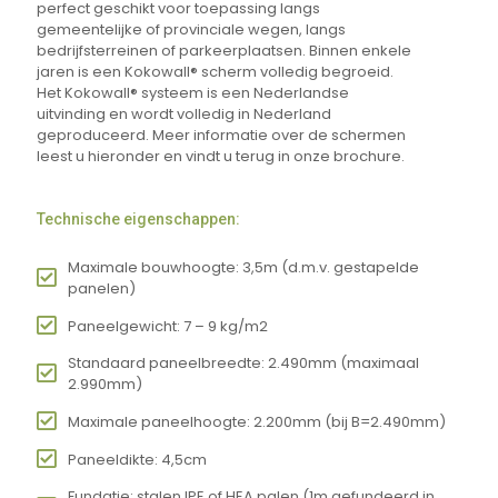
perfect geschikt voor toepassing langs
gemeentelijke of provinciale wegen, langs
bedrijfsterreinen of parkeerplaatsen. Binnen enkele
jaren is een Kokowall® scherm volledig begroeid.
Het Kokowall® systeem is een Nederlandse
uitvinding en wordt volledig in Nederland
geproduceerd. Meer informatie over de schermen
leest u hieronder en vindt u terug in onze brochure.
Technische eigenschappen:
Maximale bouwhoogte: 3,5m (d.m.v. gestapelde
panelen)
Paneelgewicht: 7 – 9 kg/m2
Standaard paneelbreedte: 2.490mm (maximaal
2.990mm)
Maximale paneelhoogte: 2.200mm (bij B=2.490mm)
Paneeldikte: 4,5cm
Fundatie: stalen IPE of HEA palen (1m gefundeerd in