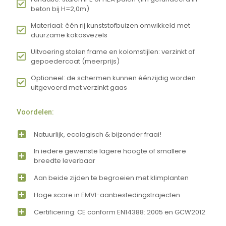
beton bij H=2,0m)
Materiaal: één rij kunststofbuizen omwikkeld met
duurzame kokosvezels
Uitvoering stalen frame en kolomstijlen: verzinkt of
gepoedercoat (meerprijs)
Optioneel: de schermen kunnen éénzijdig worden
uitgevoerd met verzinkt gaas
Voordelen:
Natuurlijk, ecologisch & bijzonder fraai!
In iedere gewenste lagere hoogte of smallere
breedte leverbaar
Aan beide zijden te begroeien met klimplanten
Hoge score in EMVI-aanbestedingstrajecten
Certificering: CE conform EN14388: 2005 en GCW2012