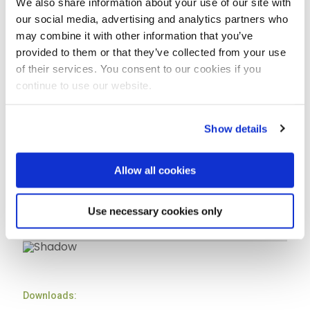
We also share information about your use of our site with
our social media, advertising and analytics partners who
may combine it with other information that you’ve
Kokowall Zichtscherm referentie projecten:
provided to them or that they’ve collected from your use
of their services. You consent to our cookies if you
continue to use our website.
Show details
Allow all cookies
Use necessary cookies only
Downloads: