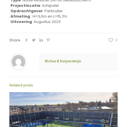
Type
: Noise Reducer DA-50 Geluidsscherm
Projectlocatie
: Schijndel
Opdrachtgever
: Particulier
Afmeting
: H=3,0m en L=15,7m
Uitvoering
: Augustus 2023
Share
0
Richard Duijvesteijn
Related posts