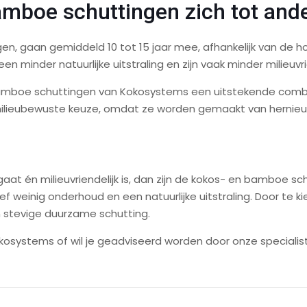
mboe schuttingen zich tot ande
ngen, gaan gemiddeld 10 tot 15 jaar mee, afhankelijk van de
minder natuurlijke uitstraling en zijn vaak minder milieuvrie
amboe schuttingen van Kokosystems een uitstekende combin
en milieubewuste keuze, omdat ze worden gemaakt van hernie
gaat én milieuvriendelijk is, dan zijn de kokos- en bamboe 
ef weinig onderhoud en een natuurlijke uitstraling. Door te 
 stevige duurzame schutting.
kosystems of wil je geadviseerd worden door onze special