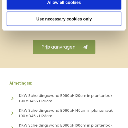
Allow all cookies
Geheel
vrijblijvende
en
gespecificeerde
aanbieding met
Use necessary cookies only
prijzen
en
afmetingen
.
Prijs aanvragen
Afmetingen:
KKW Scheidingswand B090 xH120cm in plantenbak
L90 x B45 x H23cm
KKW Scheidingswand B090 xH140cm in plantenbak
L90 x B45 x H23cm
KKW Scheidingswand B090 xH160cm in plantenbak